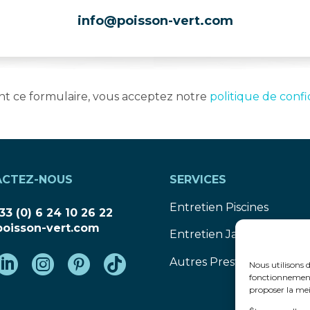
info@poisson-vert.com
ant ce formulaire, vous acceptez notre
politique de confid
ACTEZ-NOUS
SERVICES
Entretien Piscines
33 (0) 6 24 10 26 22
oisson-vert.com
Entretien Jardins
Autres Prestations
Nous utilisons 
fonctionnement 
proposer la mei