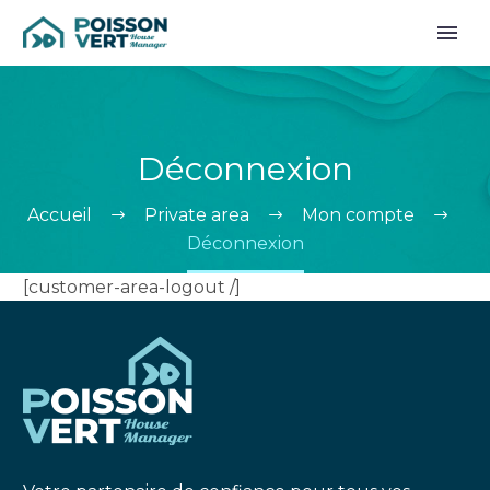
Déconnexion
Accueil
Private area
Mon compte
Déconnexion
[customer-area-logout /]