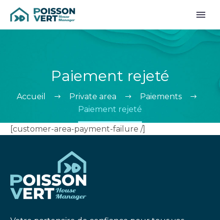
Paiement rejeté
Accueil
Private area
Paiements
Paiement rejeté
[customer-area-payment-failure /]